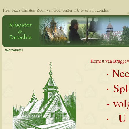
Heer Jezus Christus, Zoon van God, ontferm U over mij, zondaar.
Webwinkel
Komt u van Brugge/Ge
· Ne
· Sp
- vo
· U 