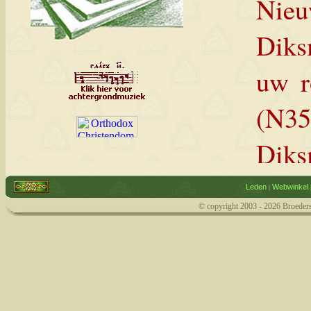
Nieu
Diks
uw r
(N3
Diks
· U r
Leden
Webwinkel
|
© copyright 2003 -
2026 Broeders
· U 
weg,
ga