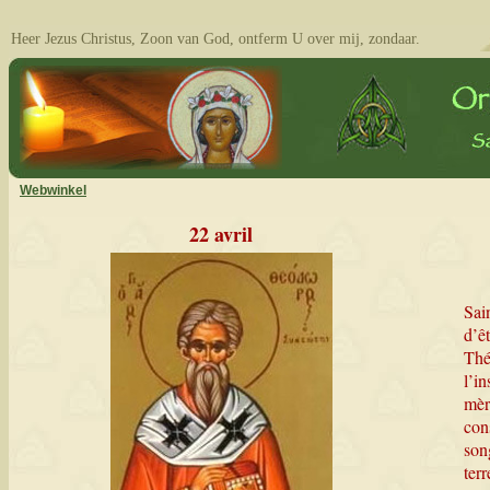
Heer Jezus Christus, Zoon van God, ontferm U over mij, zondaar.
Webwinkel
22 avril
Sai
d’ê
Thé
l’i
mèr
con
son
ter